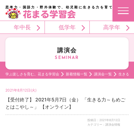
思考力・国語力・野外体験で、幼児期に生きる力を育てる。
年中長
低学年
高学年
講演会
学ぶ楽しさを育む。花まる学習会
新着情報一覧
講演会一覧
生きる力
2021年8月12日(火)
【受付終了】 2021年5月7日（金） 「生きる力～もめご
とはこやし～」 【オンライン】
投稿日：2021年8月12日
カテゴリー：講演会情報