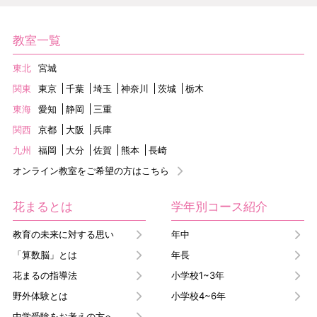
教室一覧
東北
宮城
関東
東京
千葉
埼玉
神奈川
茨城
栃木
東海
愛知
静岡
三重
関西
京都
大阪
兵庫
九州
福岡
大分
佐賀
熊本
長崎
オンライン教室をご希望の方はこちら
花まるとは
学年別コース紹介
教育の未来に対する思い
年中
「算数脳」とは
年長
花まるの指導法
小学校1~3年
野外体験とは
小学校4~6年
中学受験をお考えの方へ