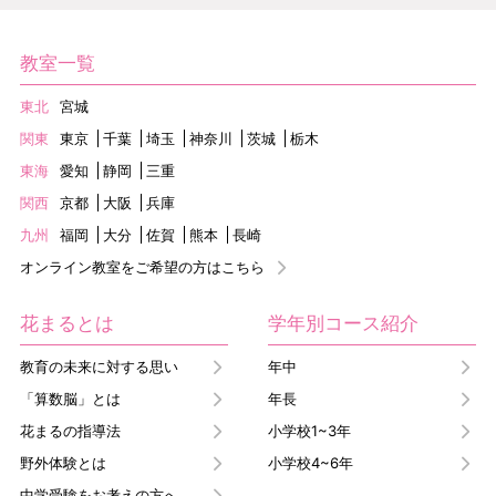
教室一覧
東北
宮城
関東
東京
千葉
埼玉
神奈川
茨城
栃木
東海
愛知
静岡
三重
関西
京都
大阪
兵庫
九州
福岡
大分
佐賀
熊本
長崎
オンライン教室をご希望の方はこちら
花まるとは
学年別コース紹介
教育の未来に対する思い
年中
「算数脳」とは
年長
花まるの指導法
小学校1~3年
野外体験とは
小学校4~6年
中学受験をお考えの方へ