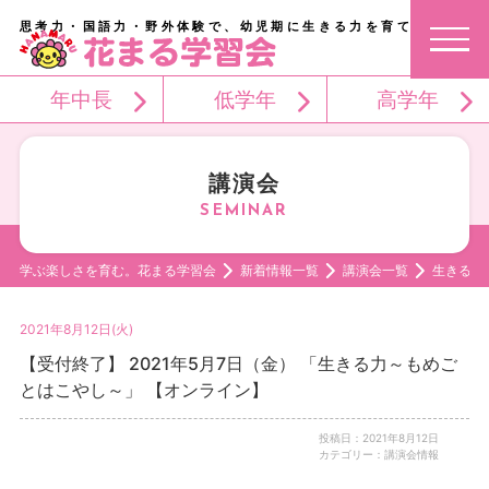
思考力・国語力・野外体験で、幼児期に生きる力を育てる。
年中長
低学年
高学年
講演会
学ぶ楽しさを育む。花まる学習会
新着情報一覧
講演会一覧
生きる力
2021年8月12日(火)
【受付終了】 2021年5月7日（金） 「生きる力～もめご
とはこやし～」 【オンライン】
投稿日：2021年8月12日
カテゴリー：講演会情報