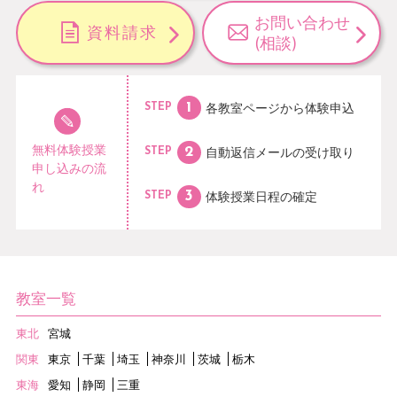
お問い合わせ
資料請求
(相談)
各教室ページから
体験申込
STEP
無料体験授業
自動返信メールの
受け取り
STEP
申し込みの流
れ
体験授業日程の
確定
STEP
教室一覧
東北
宮城
関東
東京
千葉
埼玉
神奈川
茨城
栃木
東海
愛知
静岡
三重