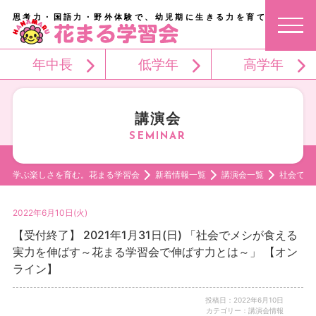
思考力・国語力・野外体験で、幼児期に生きる力を育てる。
年中長
低学年
高学年
講演会
学ぶ楽しさを育む。花まる学習会
新着情報一覧
講演会一覧
社会でメ
2022年6月10日(火)
【受付終了】 2021年1月31日(日) 「社会でメシが食える
実力を伸ばす～花まる学習会で伸ばす力とは～」 【オン
ライン】
投稿日：2022年6月10日
カテゴリー：講演会情報