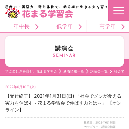
思考力・国語力・野外体験で、幼児期に生きる力を育てる。
年中長
低学年
高学年
講演会
学ぶ楽しさを育む。花まる学習会
新着情報一覧
講演会一覧
社会でメ
2022年6月10日(火)
【受付終了】 2021年1月31日(日) 「社会でメシが食える
実力を伸ばす～花まる学習会で伸ばす力とは～」 【オン
ライン】
投稿日：2022年6月10日
カテゴリー：講演会情報