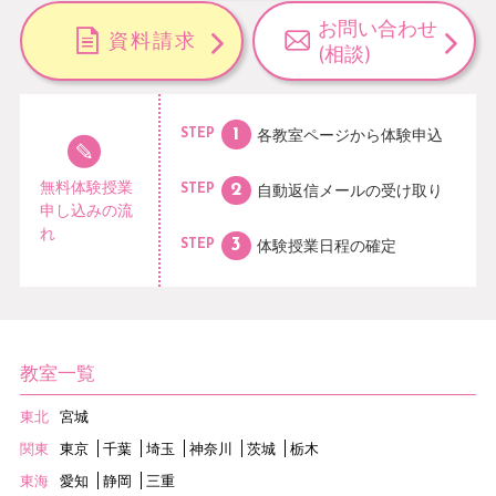
お問い合わせ
資料請求
(相談)
各教室ページから
体験申込
STEP
無料体験授業
自動返信メールの
受け取り
STEP
申し込みの流
れ
体験授業日程の
確定
STEP
教室一覧
東北
宮城
関東
東京
千葉
埼玉
神奈川
茨城
栃木
東海
愛知
静岡
三重