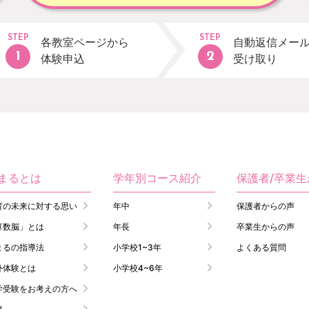
STEP
STEP
各教室ページから
自動返信メー
体験申込
受け取り
まるとは
学年別コース紹介
保護者/卒業
育の未来に対する思い
年中
保護者からの声
算数脳」とは
年長
卒業生からの声
まるの指導法
小学校1~3年
よくある質問
外体験とは
小学校4~6年
学受験をお考えの方へ