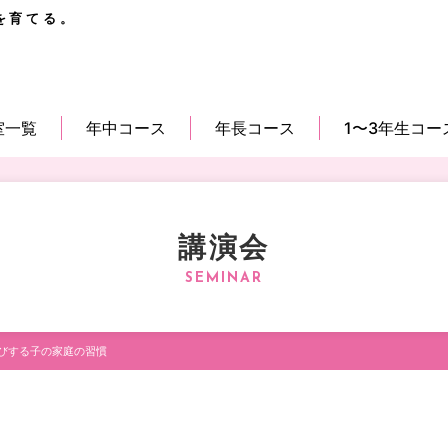
を育てる。
室一覧
年中コース
年長コース
1〜3年生コー
講演会
びする子の家庭の習慣