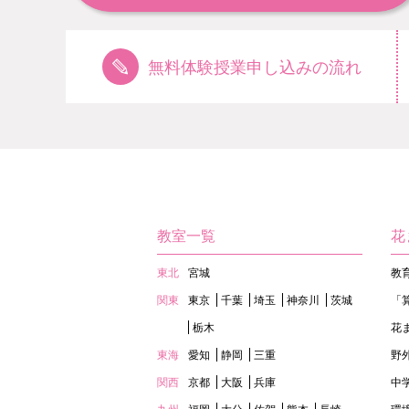
無料体験授業申し込みの流れ
教室一覧
花
東北
宮城
教
関東
東京
千葉
埼玉
神奈川
茨城
「
栃木
花
東海
愛知
静岡
三重
野
関西
京都
大阪
兵庫
中