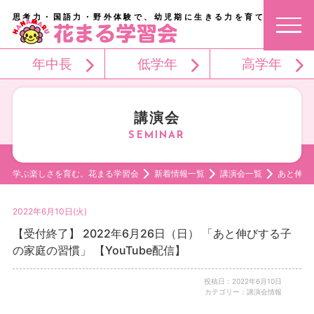
思考力・国語力・野外体験で、幼児期に生きる力を育てる。
年中長
低学年
高学年
講演会
学ぶ楽しさを育む。花まる学習会
新着情報一覧
講演会一覧
あと伸び
2022年6月10日(火)
【受付終了】 2022年6月26日（日） 「あと伸びする子
の家庭の習慣」 【YouTube配信】
投稿日：2022年6月10日
カテゴリー：講演会情報