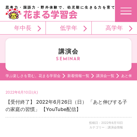
思考力・国語力・野外体験で、幼児期に生きる力を育てる。
年中長
低学年
高学年
講演会
学ぶ楽しさを育む。花まる学習会
新着情報一覧
講演会一覧
あと伸び
2022年6月10日(火)
【受付終了】 2022年6月26日（日） 「あと伸びする子
の家庭の習慣」 【YouTube配信】
投稿日：2022年6月10日
カテゴリー：講演会情報