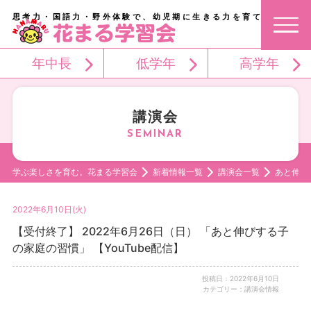
思考力・国語力・野外体験で、幼児期に生きる力を育てる。
年中長
低学年
高学年
講演会
学ぶ楽しさを育む。花まる学習会
新着情報一覧
講演会一覧
あと伸び
2022年6月10日(火)
【受付終了】 2022年6月26日（日） 「あと伸びする子
の家庭の習慣」 【YouTube配信】
投稿日：2022年6月10日
カテゴリー：講演会情報