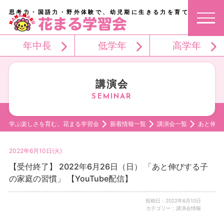
思考力・国語力・野外体験で、幼児期に生きる力を育てる。
年中長
低学年
高学年
講演会
学ぶ楽しさを育む。花まる学習会
新着情報一覧
講演会一覧
あと伸び
2022年6月10日(火)
【受付終了】 2022年6月26日（日） 「あと伸びする子
の家庭の習慣」 【YouTube配信】
投稿日：2022年6月10日
カテゴリー：講演会情報