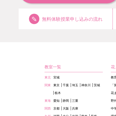
無料体験授業申し込みの流れ
教室一覧
花
東北
宮城
教
関東
東京
千葉
埼玉
神奈川
茨城
「
栃木
花
東海
愛知
静岡
三重
野
関西
京都
大阪
兵庫
中