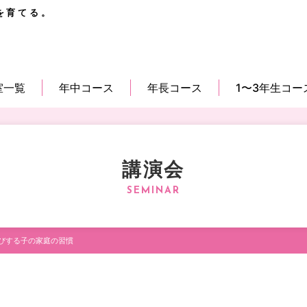
を育てる。
室一覧
年中コース
年長コース
1〜3年生コー
講演会
びする子の家庭の習慣