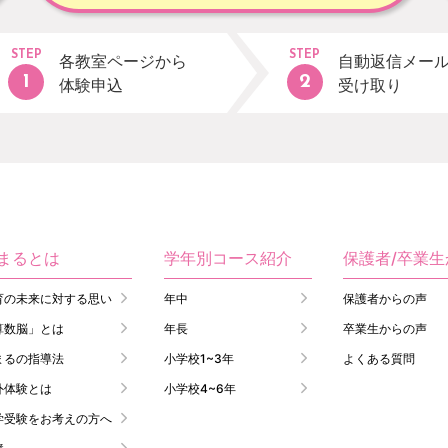
STEP
STEP
各教室ページから
自動返信メー
体験申込
受け取り
まるとは
学年別コース紹介
保護者/卒業
育の未来に対する思い
年中
保護者からの声
算数脳」とは
年長
卒業生からの声
まるの指導法
小学校1~3年
よくある質問
外体験とは
小学校4~6年
学受験をお考えの方へ