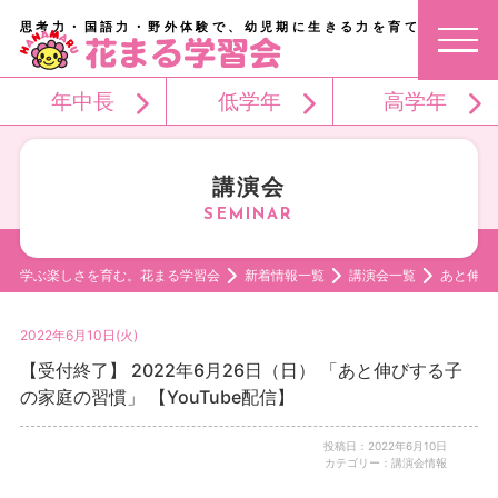
思考力・国語力・野外体験で、幼児期に生きる力を育てる。
年中長
低学年
高学年
講演会
学ぶ楽しさを育む。花まる学習会
新着情報一覧
講演会一覧
あと伸び
2022年6月10日(火)
【受付終了】 2022年6月26日（日） 「あと伸びする子
の家庭の習慣」 【YouTube配信】
投稿日：2022年6月10日
カテゴリー：講演会情報