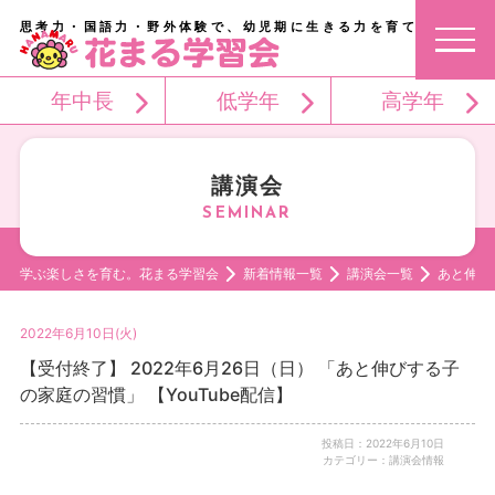
思考力・国語力・野外体験で、幼児期に生きる力を育てる。
年中長
低学年
高学年
講演会
学ぶ楽しさを育む。花まる学習会
新着情報一覧
講演会一覧
あと伸び
2022年6月10日(火)
【受付終了】 2022年6月26日（日） 「あと伸びする子
の家庭の習慣」 【YouTube配信】
投稿日：2022年6月10日
カテゴリー：講演会情報