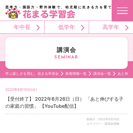
思考力・国語力・野外体験で、幼児期に生きる力を育てる。
年中長
低学年
高学年
講演会
学ぶ楽しさを育む。花まる学習会
新着情報一覧
講演会一覧
あと伸び
2022年6月10日(火)
【受付終了】 2022年6月26日（日） 「あと伸びする子
の家庭の習慣」 【YouTube配信】
投稿日：2022年6月10日
カテゴリー：講演会情報