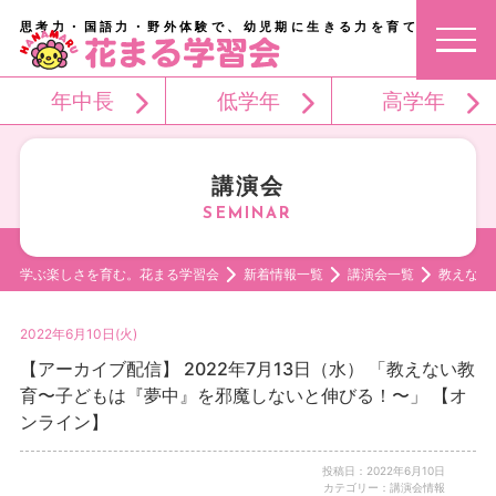
思考力・国語力・野外体験で、幼児期に生きる力を育てる。
年中長
低学年
高学年
講演会
学ぶ楽しさを育む。花まる学習会
新着情報一覧
講演会一覧
教えない
2022年6月10日(火)
【アーカイブ配信】 2022年7月13日（水） 「教えない教
育〜子どもは『夢中』を邪魔しないと伸びる！〜」 【オ
ンライン】
投稿日：2022年6月10日
カテゴリー：講演会情報