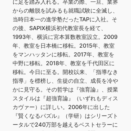
に足を踏み入れる。卒業の際、一旦、業界
からの離脱を試みるも就職試験に全滅し、
当時日本一の進学塾だったTAPに入社。そ
の後、SAPIX横浜初代教室長を経て、
1993年、横浜に宮本算数教室設立。2009
年、教室を日本橋に移転。2015年、教室
をマンハッタンに移転。2017年、教室を
中野に移転。2018年、教室を千代田区に
移転。今日に至る。開校以来、「指導なき
指導」を標榜し、生徒の自立、成長を冷や
かに見守る。その哲学は『強育論』、授業
スタイルは『超強育論』（いずれもディス
カヴァー）に詳しい。2006年に出した
『賢くなるパズル』（学研）はシリーズト
ータルで240万部を越えるベストセラーに