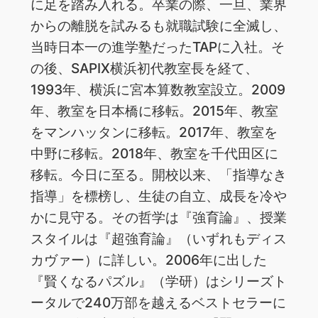
に足を踏み入れる。卒業の際、一旦、業界
からの離脱を試みるも就職試験に全滅し、
当時日本一の進学塾だったTAPに入社。そ
の後、SAPIX横浜初代教室長を経て、
1993年、横浜に宮本算数教室設立。2009
年、教室を日本橋に移転。2015年、教室
をマンハッタンに移転。2017年、教室を
中野に移転。2018年、教室を千代田区に
移転。今日に至る。開校以来、「指導なき
指導」を標榜し、生徒の自立、成長を冷や
かに見守る。その哲学は『強育論』、授業
スタイルは『超強育論』（いずれもディス
カヴァー）に詳しい。2006年に出した
『賢くなるパズル』（学研）はシリーズト
ータルで240万部を越えるベストセラーに