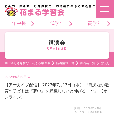
思考力・国語力・野外体験で、幼児期に生きる力を育てる。
年中長
低学年
高学年
講演会
学ぶ楽しさを育む。花まる学習会
新着情報一覧
講演会一覧
教えない
2022年6月10日(火)
【アーカイブ配信】 2022年7月13日（水） 「教えない教
育〜子どもは『夢中』を邪魔しないと伸びる！〜」 【オ
ンライン】
投稿日：2022年6月10日
カテゴリー：講演会情報