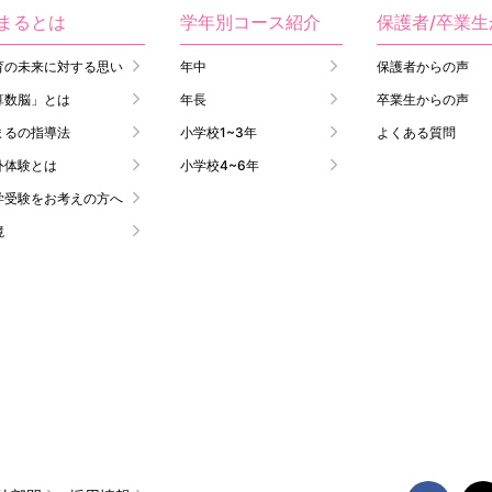
まるとは
学年別コース紹介
保護者/卒業
育の未来に対する思い
年中
保護者からの声
算数脳」とは
年長
卒業生からの声
まるの指導法
小学校1~3年
よくある質問
外体験とは
小学校4~6年
学受験をお考えの方へ
境