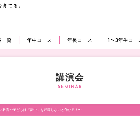
を育てる。
室一覧
年中コース
年長コース
1〜3年生コー
講演会
い教育〜子どもは『夢中』を邪魔しないと伸びる！〜