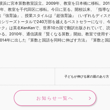
、横浜に宮本算数教室設立。2009年、教室を日本橋に移転。20
018年、教室を千代田区に移転。今日に至る。開校以来、「指導
『強育論』、授業スタイルは『超強育論』（いずれもディスカ
はシリーズトータルで240万部を越えるベストセラーになり、
』は英名KenKenで、世界10カ国で翻訳出版されていて、読売新
る。2010年、通信講座「賢くなる算数」開始。教室で使用する
014年に出した『算数と国語を同時に伸ばす方法』『算数と
子どもが伸びる家の親のあり方
お知らせ一覧へ