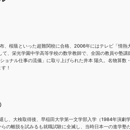
布、桜蔭といった超難関校に合格、️2006年にはテレビ「情
そして、栄光学園中学高等学校の数学教師で、全国の教員や塾講
ェッショナル仕事の流儀」に取り上げられた井本 陽久。名物算
ます！
）
退し、大検取得後、早稲田大学第一文学部入学（1984年演劇
らの離脱を試みるも就職試験に全滅し、当時日本一の進学塾だった