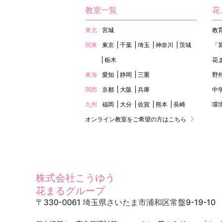
教室一覧
花
東北
宮城
教
関東
東京
千葉
埼玉
神奈川
茨城
「
栃木
花
東海
愛知
静岡
三重
野
関西
京都
大阪
兵庫
中
九州
福岡
大分
佐賀
熊本
長崎
環
オンライン教室をご希望の方はこちら
株式会社こうゆう
花まるグループ
〒330-0061 埼玉県さいたま市浦和区常盤9-19-10