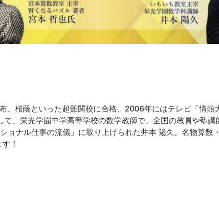
布、桜蔭といった超難関校に合格、️2006年にはテレビ「情
そして、栄光学園中学高等学校の数学教師で、全国の教員や塾講
ェッショナル仕事の流儀」に取り上げられた井本 陽久。名物算
ます！