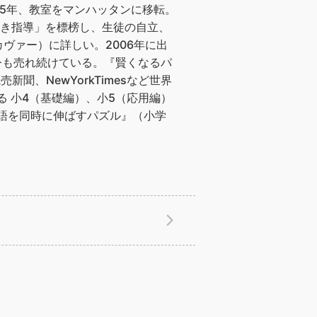
15年、教室をマンハッタンに移転。
なき指導」を標榜し、生徒の自立、
ヴァー）に詳しい。2006年に出
今も売れ続けている。『賢くなるパ
聞、NewYorkTimesなど世界
 小4（基礎編）、小5（応用編）
国語を同時に伸ばすパズル』（小学