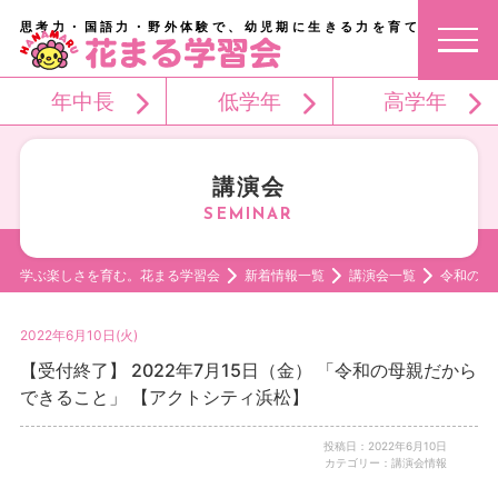
思考力・国語力・野外体験で、幼児期に生きる力を育てる。
年中長
低学年
高学年
講演会
学ぶ楽しさを育む。花まる学習会
新着情報一覧
講演会一覧
令和の母
2022年6月10日(火)
【受付終了】 2022年7月15日（金） 「令和の母親だから
できること」 【アクトシティ浜松】
投稿日：2022年6月10日
カテゴリー：講演会情報