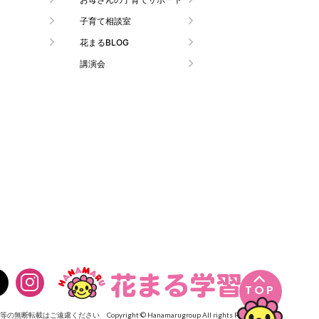
子育て相談室
花まるBLOG
講演会

TOP
像等の無断転載はご遠慮ください
Copyright © Hanamarugroup All rights Reserved.