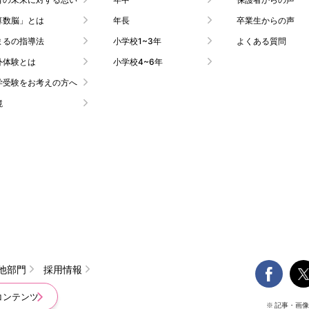
算数脳」とは
年長
卒業生からの声
まるの指導法
小学校1~3年
よくある質問
外体験とは
小学校4~6年
学受験をお考えの方へ
境

他部門
採用情報
コンテンツ
※ 記事・画