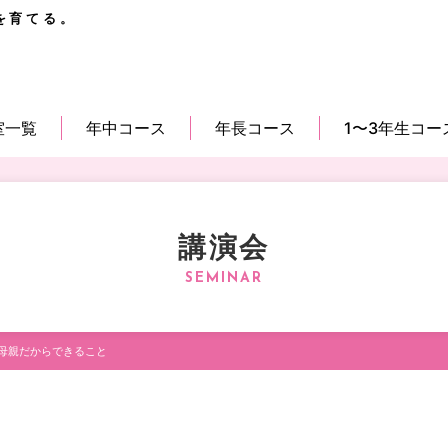
を育てる。
室一覧
年中コース
年長コース
1〜3年生コー
講演会
母親だからできること