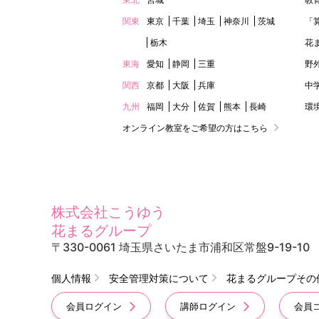
関東
東京
千葉
埼玉
神奈川
茨城
「
栃木
花
東海
愛知
静岡
三重
野
関西
京都
大阪
兵庫
中
九州
福岡
大分
佐賀
熊本
長崎
環
オンライン教室をご希望の方はこちら
株式会社こうゆう
花まるグループ
〒330-0061 埼玉県さいたま市浦和区常盤9-19-10
個人情報
安全管理対策について
花まるグループその
会員ログイン
講師ログイン
会員