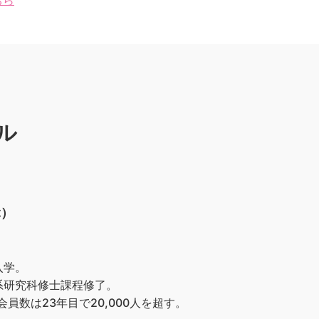
ちら
ル
ぶ）
入学。
系研究科修士課程修了。
員数は23年目で20,000人を超す。