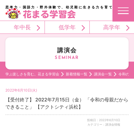
思考力・国語力・野外体験で、幼児期に生きる力を育てる。
年中長
低学年
高学年
講演会
学ぶ楽しさを育む。花まる学習会
新着情報一覧
講演会一覧
令和の母
2022年6月10日(火)
【受付終了】 2022年7月15日（金） 「令和の母親だから
できること」 【アクトシティ浜松】
投稿日：2022年6月10日
カテゴリー：講演会情報