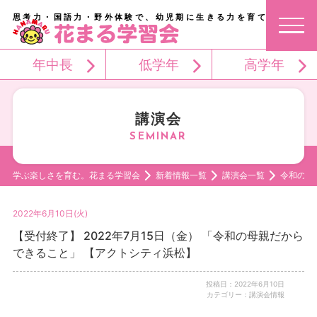
思考力・国語力・野外体験で、幼児期に生きる力を育てる。
年中長
低学年
高学年
講演会
学ぶ楽しさを育む。花まる学習会
新着情報一覧
講演会一覧
令和の母
2022年6月10日(火)
【受付終了】 2022年7月15日（金） 「令和の母親だから
できること」 【アクトシティ浜松】
投稿日：2022年6月10日
カテゴリー：講演会情報