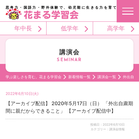
思考力・国語力・野外体験で、幼児期に生きる力を育てる。
年中長
低学年
高学年
講演会
学ぶ楽しさを育む。花まる学習会
新着情報一覧
講演会一覧
外出自粛
2022年6月10日(火)
【アーカイブ配信】 2020年5月17日（日） 「外出自粛期
間に親だからできること」 【アーカイブ配信中】
投稿日：2022年6月10日
カテゴリー：講演会情報