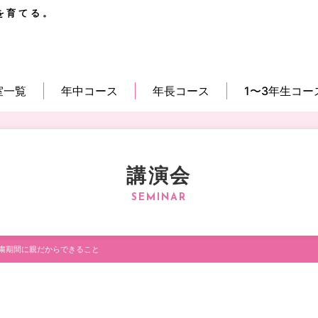
を育てる。
室一覧
年中コース
年長コース
1〜3年生コー
講演会
粛期間に親だからできること