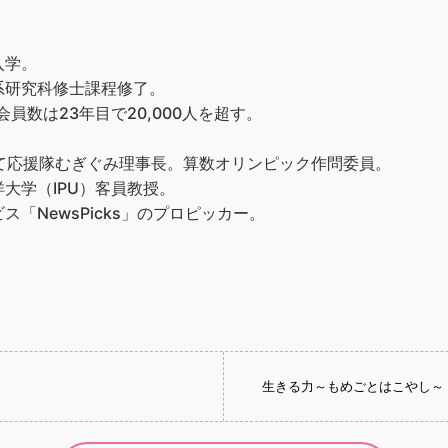
入学。
系研究科修士課程修了。
員数は23年目で20,000人を超す。
て応援隊むぎぐみ理事長。算数オリンピック作問委員。
大学（IPU）客員教授。
「NewsPicks」のプロピッカー。
生きる力～もめごとはこやし～