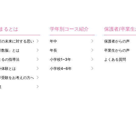
まるとは
学年別コース紹介
保護者/卒業
育の未来に対する思い
年中
保護者からの声
算数脳」とは
年長
卒業生からの声
まるの指導法
小学校1~3年
よくある質問
外体験とは
小学校4~6年
学受験をお考えの方へ
境