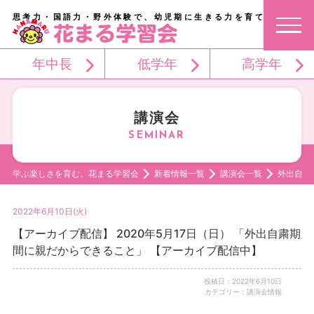
思考力・国語力・野外体験で、幼児期に生きる力を育てる。
年中長
低学年
高学年
講演会
学ぶ楽しさを育む。花まる学習会
新着情報一覧
講演会一覧
外出自粛
2022年6月10日(火)
【アーカイブ配信】 2020年5月17日（日） 「外出自粛期
間に親だからできること」 【アーカイブ配信中】
投稿日：2022年6月10日
カテゴリー：講演会情報