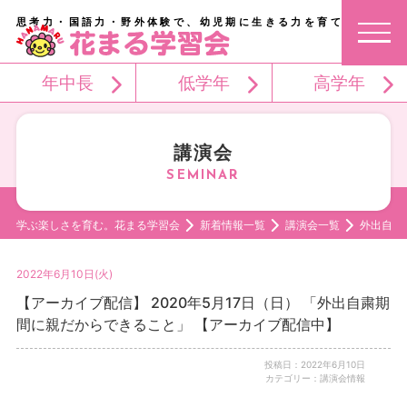
思考力・国語力・野外体験で、幼児期に生きる力を育てる。
年中長
低学年
高学年
講演会
学ぶ楽しさを育む。花まる学習会
新着情報一覧
講演会一覧
外出自粛
2022年6月10日(火)
【アーカイブ配信】 2020年5月17日（日） 「外出自粛期
間に親だからできること」 【アーカイブ配信中】
投稿日：2022年6月10日
カテゴリー：講演会情報