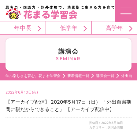
思考力・国語力・野外体験で、幼児期に生きる力を育てる。
年中長
低学年
高学年
講演会
学ぶ楽しさを育む。花まる学習会
新着情報一覧
講演会一覧
外出自粛
2022年6月10日(火)
【アーカイブ配信】 2020年5月17日（日） 「外出自粛期
間に親だからできること」 【アーカイブ配信中】
投稿日：2022年6月10日
カテゴリー：講演会情報