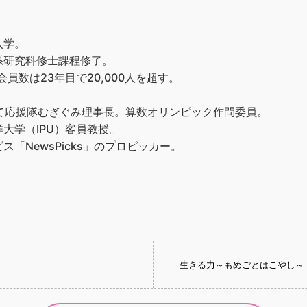
入学。
系研究科修士課程修了。
員数は23年目で20,000人を超す。
て応援隊むぎぐみ理事長。算数オリンピック作問委員。
大学（IPU）客員教授。
「NewsPicks」のプロピッカー。
生きる力～もめごとはこやし～