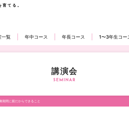
を育てる。
室一覧
年中コース
年長コース
1〜3年生コー
講演会
粛期間に親だからできること