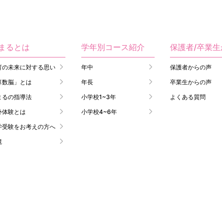
まるとは
学年別コース紹介
保護者/卒業
育の未来に対する思い
年中
保護者からの声
算数脳」とは
年長
卒業生からの声
まるの指導法
小学校1~3年
よくある質問
外体験とは
小学校4~6年
学受験をお考えの方へ
境