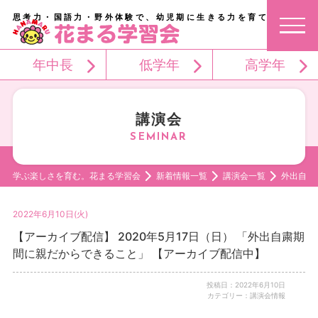
思考力・国語力・野外体験で、幼児期に生きる力を育てる。
年中長
低学年
高学年
講演会
学ぶ楽しさを育む。花まる学習会
新着情報一覧
講演会一覧
外出自粛
2022年6月10日(火)
【アーカイブ配信】 2020年5月17日（日） 「外出自粛期
間に親だからできること」 【アーカイブ配信中】
投稿日：2022年6月10日
カテゴリー：講演会情報