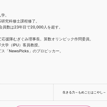
入学。
系研究科修士課程修了。
員数は23年目で20,000人を超す。
て応援隊むぎぐみ理事長。算数オリンピック作問委員。
大学（IPU）客員教授。
「NewsPicks」のプロピッカー。
生きる力～もめごとはこやし～