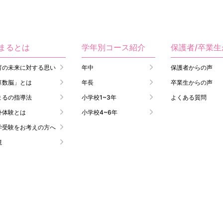
まるとは
学年別コース紹介
保護者/卒業
育の未来に対する思い
年中
保護者からの声
算数脳」とは
年長
卒業生からの声
まるの指導法
小学校1~3年
よくある質問
外体験とは
小学校4~6年
学受験をお考えの方へ
境