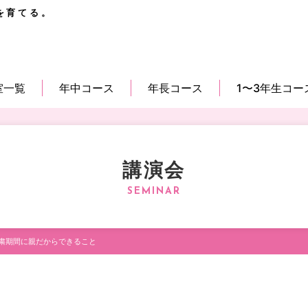
を育てる。
室一覧
年中コース
年長コース
1〜3年生コー
講演会
粛期間に親だからできること