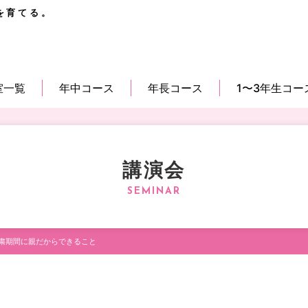
を育てる。
室一覧
年中コース
年長コース
1〜3年生コー
講演会
粛期間に親だからできること