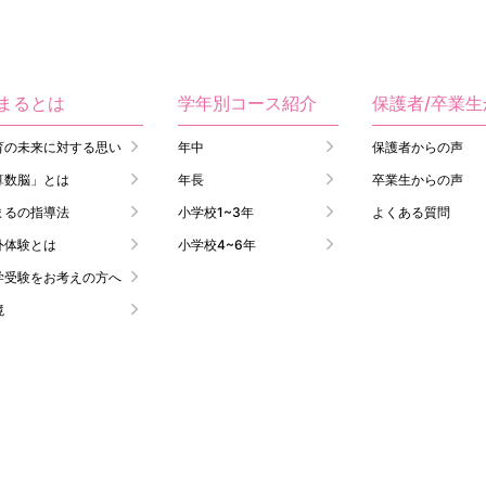
まるとは
学年別コース紹介
保護者/卒業
育の未来に対する思い
年中
保護者からの声
算数脳」とは
年長
卒業生からの声
まるの指導法
小学校1~3年
よくある質問
外体験とは
小学校4~6年
学受験をお考えの方へ
境