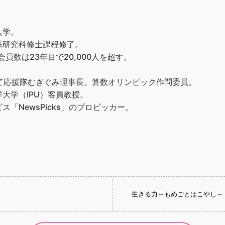
入学。
系研究科修士課程修了。
員数は23年目で20,000人を超す。
て応援隊むぎぐみ理事長。算数オリンピック作問委員。
大学（IPU）客員教授。
「NewsPicks」のプロピッカー。
生きる力～もめごとはこやし～