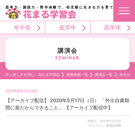
思考力・国語力・野外体験で、幼児期に生きる力を育てる。
年中長
低学年
高学年
講演会
学ぶ楽しさを育む。花まる学習会
新着情報一覧
講演会一覧
外出自粛
2022年6月10日(火)
【アーカイブ配信】 2020年5月17日（日） 「外出自粛期
間に親だからできること」 【アーカイブ配信中】
投稿日：2022年6月10日
カテゴリー：講演会情報