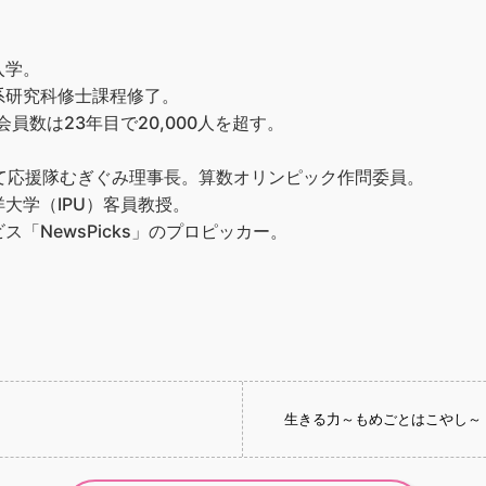
入学。
系研究科修士課程修了。
員数は23年目で20,000人を超す。
て応援隊むぎぐみ理事長。算数オリンピック作問委員。
大学（IPU）客員教授。
「NewsPicks」のプロピッカー。
生きる力～もめごとはこやし～