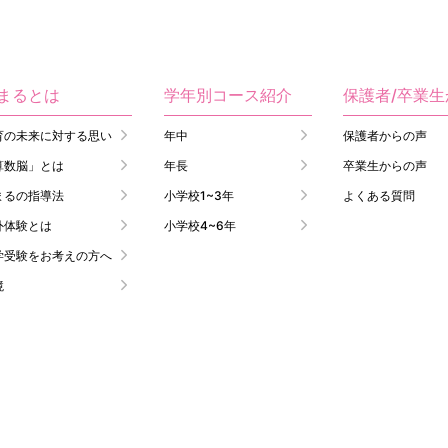
まるとは
学年別コース紹介
保護者/卒業
育の未来に対する思い
年中
保護者からの声
算数脳」とは
年長
卒業生からの声
まるの指導法
小学校1~3年
よくある質問
外体験とは
小学校4~6年
学受験をお考えの方へ
境