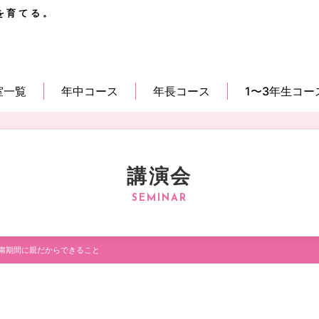
を育てる。
室一覧
年中コース
年長コース
1〜3年生コー
講演会
粛期間に親だからできること