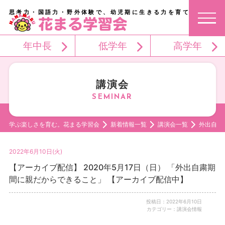
思考力・国語力・野外体験で、幼児期に生きる力を育てる。
年中長
低学年
高学年
講演会
学ぶ楽しさを育む。花まる学習会
新着情報一覧
講演会一覧
外出自粛
2022年6月10日(火)
【アーカイブ配信】 2020年5月17日（日） 「外出自粛期
間に親だからできること」 【アーカイブ配信中】
投稿日：2022年6月10日
カテゴリー：講演会情報