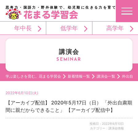
思考力・国語力・野外体験で、幼児期に生きる力を育てる。
年中長
低学年
高学年
講演会
学ぶ楽しさを育む。花まる学習会
新着情報一覧
講演会一覧
外出自粛
2022年6月10日(火)
【アーカイブ配信】 2020年5月17日（日） 「外出自粛期
間に親だからできること」 【アーカイブ配信中】
投稿日：2022年6月10日
カテゴリー：講演会情報