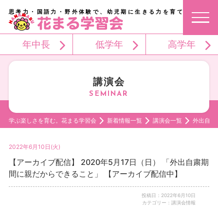
思考力・国語力・野外体験で、幼児期に生きる力を育てる。
年中長
低学年
高学年
講演会
学ぶ楽しさを育む。花まる学習会
新着情報一覧
講演会一覧
外出自粛
2022年6月10日(火)
【アーカイブ配信】 2020年5月17日（日） 「外出自粛期
間に親だからできること」 【アーカイブ配信中】
投稿日：2022年6月10日
カテゴリー：講演会情報