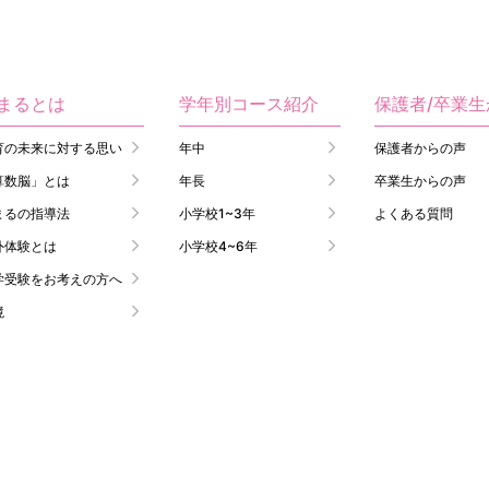
まるとは
学年別コース紹介
保護者/卒業
育の未来に対する思い
年中
保護者からの声
算数脳」とは
年長
卒業生からの声
まるの指導法
小学校1~3年
よくある質問
外体験とは
小学校4~6年
学受験をお考えの方へ
境