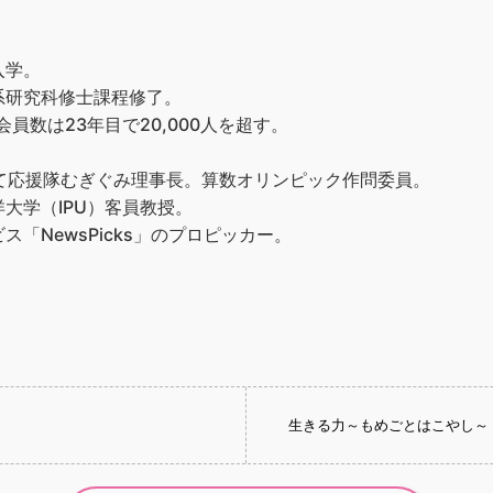
入学。
系研究科修士課程修了。
員数は23年目で20,000人を超す。
て応援隊むぎぐみ理事長。算数オリンピック作問委員。
大学（IPU）客員教授。
「NewsPicks」のプロピッカー。
生きる力～もめごとはこやし～