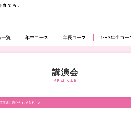
を育てる。
室一覧
年中コース
年長コース
1〜3年生コー
講演会
粛期間に親だからできること