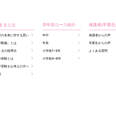
まるとは
学年別コース紹介
保護者/卒業
育の未来に対する思い
年中
保護者からの声
算数脳」とは
年長
卒業生からの声
まるの指導法
小学校1~3年
よくある質問
外体験とは
小学校4~6年
学受験をお考えの方へ
境