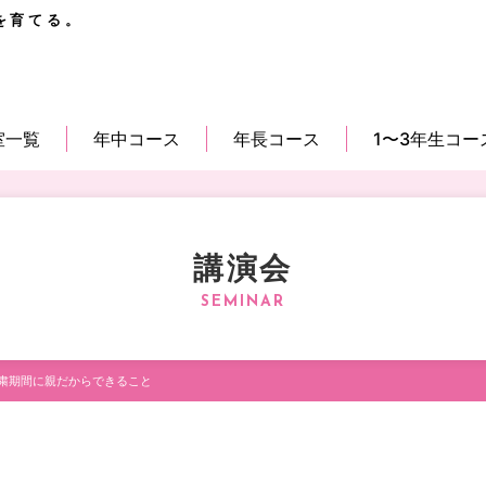
を育てる。
室一覧
年中コース
年長コース
1〜3年生コー
講演会
粛期間に親だからできること