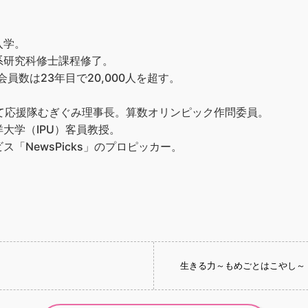
入学。
系研究科修士課程修了。
員数は23年目で20,000人を超す。
て応援隊むぎぐみ理事長。算数オリンピック作問委員。
大学（IPU）客員教授。
「NewsPicks」のプロピッカー。
生きる力～もめごとはこやし～