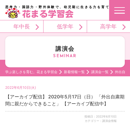
思考力・国語力・野外体験で、幼児期に生きる力を育てる。
年中長
低学年
高学年
講演会
学ぶ楽しさを育む。花まる学習会
新着情報一覧
講演会一覧
外出自粛
2022年6月10日(火)
【アーカイブ配信】 2020年5月17日（日） 「外出自粛期
間に親だからできること」 【アーカイブ配信中】
投稿日：2022年6月10日
カテゴリー：講演会情報