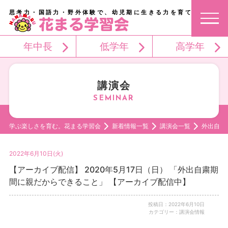
思考力・国語力・野外体験で、幼児期に生きる力を育てる。
年中長
低学年
高学年
講演会
学ぶ楽しさを育む。花まる学習会
新着情報一覧
講演会一覧
外出自粛
2022年6月10日(火)
【アーカイブ配信】 2020年5月17日（日） 「外出自粛期
間に親だからできること」 【アーカイブ配信中】
投稿日：2022年6月10日
カテゴリー：講演会情報