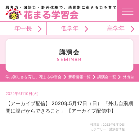
思考力・国語力・野外体験で、幼児期に生きる力を育てる。
年中長
低学年
高学年
講演会
学ぶ楽しさを育む。花まる学習会
新着情報一覧
講演会一覧
外出自粛
2022年6月10日(火)
【アーカイブ配信】 2020年5月17日（日） 「外出自粛期
間に親だからできること」 【アーカイブ配信中】
投稿日：2022年6月10日
カテゴリー：講演会情報