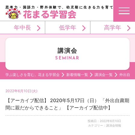
思考力・国語力・野外体験で、幼児期に生きる力を育てる。
年中長
低学年
高学年
講演会
学ぶ楽しさを育む。花まる学習会
新着情報一覧
講演会一覧
外出自粛
2022年6月10日(火)
【アーカイブ配信】 2020年5月17日（日） 「外出自粛期
間に親だからできること」 【アーカイブ配信中】
投稿日：2022年6月10日
カテゴリー：講演会情報