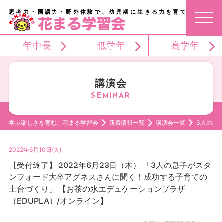
思考力・国語力・野外体験で、幼児期に生きる力を育てる。
年中長
低学年
高学年
講演会
学ぶ楽しさを育む。花まる学習会
新着情報一覧
講演会一覧
3人の息
2022年6月10日(火)
【受付終了】 2022年6月23日（木） 「3人の息子がスタ
ンフォード大卒アグネスさんに聞く！成功する子育ての
土台づくり」 【お茶の水エデュケーションプラザ
（EDUPLA）/オンライン】