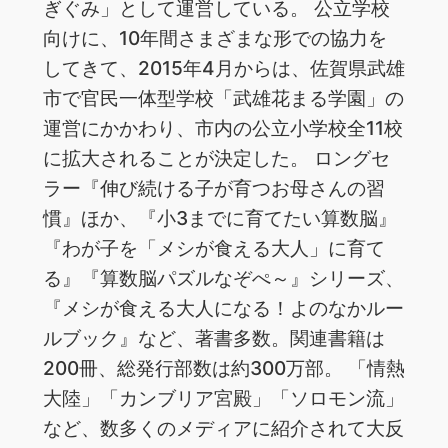
ぎぐみ」として運営している。 公立学校
向けに、10年間さまざまな形での協力を
してきて、2015年4月からは、佐賀県武雄
市で官民一体型学校「武雄花まる学園」の
運営にかかわり、市内の公立小学校全11校
に拡大されることが決定した。 ロングセ
ラー『伸び続ける子が育つお母さんの習
慣』ほか、『小3までに育てたい算数脳』
『わが子を「メシが食える大人」に育て
る』『算数脳パズルなぞぺ～』シリーズ、
『メシが食える大人になる！よのなかルー
ルブック』など、著書多数。関連書籍は
200冊、総発行部数は約300万部。 「情熱
大陸」「カンブリア宮殿」「ソロモン流」
など、数多くのメディアに紹介されて大反