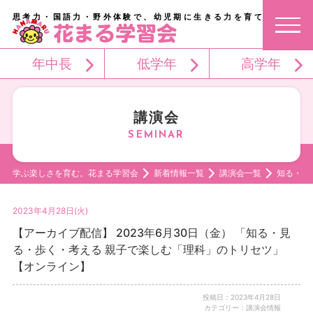
思考力・国語力・野外体験で、幼児期に生きる力を育てる。
年中長
低学年
高学年
講演会
学ぶ楽しさを育む。花まる学習会
新着情報一覧
講演会一覧
知る・見
2023年4月28日(火)
【アーカイブ配信】 2023年6月30日（金） 「知る・見
る・歩く・考える 親子で楽しむ「理科」のトリセツ」
【オンライン】
投稿日：2023年4月28日
カテゴリー：講演会情報