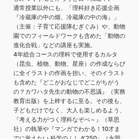
通常授業以外にも、「理科好き応援企画
『冷蔵庫の中の畑、冷蔵庫の中の海』」
（主催：子育て応援隊むぎぐみ）や、動物
園でのフィールドワークも含めた「動物の
進化合戦」などの講座も実施。
4年総合コースの理科で使用するカルタ
（昆虫、植物、動物、星座）の作成ならび
に全イラストの作画を担い、そのイラスト
も含めた『どこがおなじでどこがちがう
の？カワハタ先生の動物の不思議』（実務
教育出版）を上梓するに至る。その後も、
子どもだけでなく、大人も楽しめるよう、
『考える力がつく理科なぞぺ～』（草思
社）の執筆や『マンガでわかる！10才ま
でに覚えたい 科学のふしぎ250』（永岡