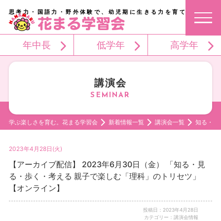
思考力・国語力・野外体験で、幼児期に生きる力を育てる。
年中長
低学年
高学年
講演会
学ぶ楽しさを育む。花まる学習会
新着情報一覧
講演会一覧
知る・見
2023年4月28日(火)
【アーカイブ配信】 2023年6月30日（金） 「知る・見
る・歩く・考える 親子で楽しむ「理科」のトリセツ」
【オンライン】
投稿日：2023年4月28日
カテゴリー：講演会情報