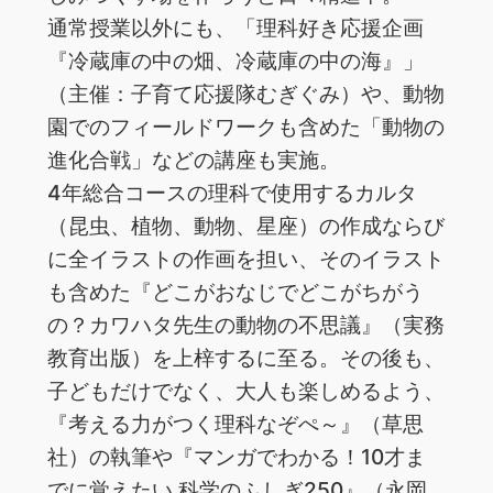
通常授業以外にも、「理科好き応援企画
『冷蔵庫の中の畑、冷蔵庫の中の海』」
（主催：子育て応援隊むぎぐみ）や、動物
園でのフィールドワークも含めた「動物の
進化合戦」などの講座も実施。
4年総合コースの理科で使用するカルタ
（昆虫、植物、動物、星座）の作成ならび
に全イラストの作画を担い、そのイラスト
も含めた『どこがおなじでどこがちがう
の？カワハタ先生の動物の不思議』（実務
教育出版）を上梓するに至る。その後も、
子どもだけでなく、大人も楽しめるよう、
『考える力がつく理科なぞぺ～』（草思
社）の執筆や『マンガでわかる！10才ま
でに覚えたい 科学のふしぎ250』（永岡