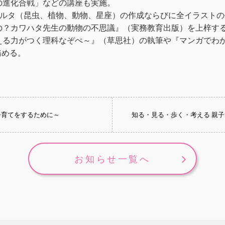
の進化合戦」などの講座も実施。
カルタ（昆虫、植物、動物、星座）の作成ならびに全イラスト
の？カワハタ先生の動物の不思議』（実務教育出版）を上梓す
る力がつく理科なぞぺ～』（草思社）の執筆や『マンガでわか
務める。
子育てをするために～
知る・見る・歩く・考える 親
お知らせ一覧へ