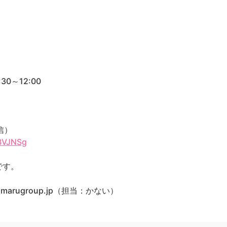
0～12:00
信）
aBVJNSg
です。
marugroup.jp（担当：かない）