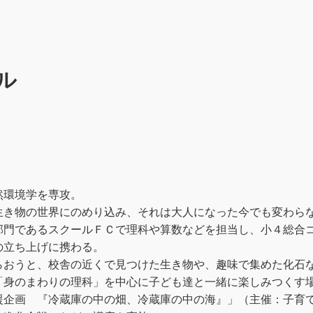
ル
然環境学を専攻。
生き物の世界にのめり込み、それは大人になった今でも変わら
部門であるスクールＦＣで理科や算数などを担当し、小４総合
の立ち上げに携わる。
らおうと、校舎の近くで見つけた生き物や、趣味で集めた化石
「身のまわりの理科」を中心に子ども達と一緒に楽しみつくす
援企画 『冷蔵庫の中の畑、冷蔵庫の中の海』」（主催：子育