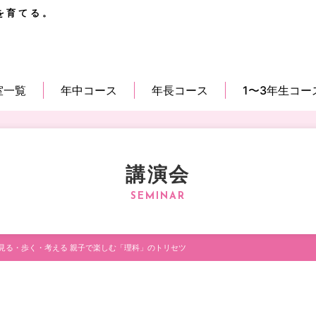
を育てる。
室一覧
年中コース
年長コース
1〜3年生コー
講演会
見る・歩く・考える 親子で楽しむ「理科」のトリセツ