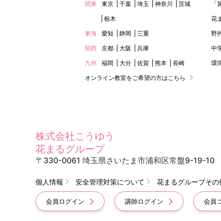
関東
東京
千葉
埼玉
神奈川
茨城
「
栃木
花
東海
愛知
静岡
三重
野
関西
京都
大阪
兵庫
中
九州
福岡
大分
佐賀
熊本
長崎
環
オンライン教室をご希望の方はこちら
株式会社こうゆう
花まるグループ
〒330-0061 埼玉県さいたま市浦和区常盤9-19-10
個人情報
安全管理対策について
花まるグループその
会員ログイン
講師ログイン
会員