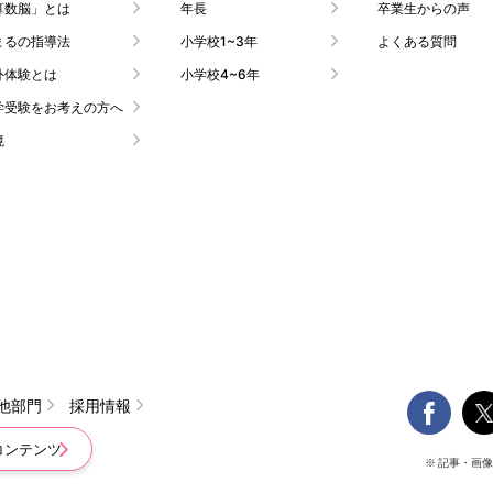
算数脳」とは
年長
卒業生からの声
まるの指導法
小学校1~3年
よくある質問
外体験とは
小学校4~6年
学受験をお考えの方へ
境

他部門
採用情報
コンテンツ
※ 記事・画