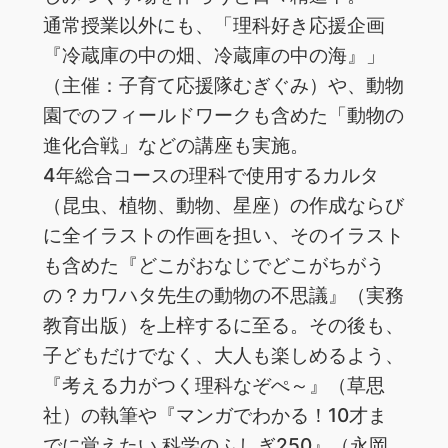
通常授業以外にも、「理科好き応援企画
『冷蔵庫の中の畑、冷蔵庫の中の海』」
（主催：子育て応援隊むぎぐみ）や、動物
園でのフィールドワークも含めた「動物の
進化合戦」などの講座も実施。
4年総合コースの理科で使用するカルタ
（昆虫、植物、動物、星座）の作成ならび
に全イラストの作画を担い、そのイラスト
も含めた『どこがおなじでどこがちがう
の？カワハタ先生の動物の不思議』（実務
教育出版）を上梓するに至る。その後も、
子どもだけでなく、大人も楽しめるよう、
『考える力がつく理科なぞぺ～』（草思
社）の執筆や『マンガでわかる！10才ま
でに覚えたい 科学のふしぎ250』（永岡