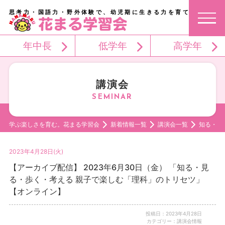
思考力・国語力・野外体験で、幼児期に生きる力を育てる。
年中長
低学年
高学年
講演会
学ぶ楽しさを育む。花まる学習会
新着情報一覧
講演会一覧
知る・見
2023年4月28日(火)
【アーカイブ配信】 2023年6月30日（金） 「知る・見
る・歩く・考える 親子で楽しむ「理科」のトリセツ」
【オンライン】
投稿日：2023年4月28日
カテゴリー：講演会情報