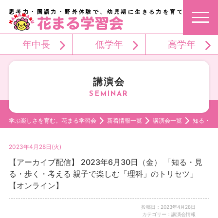
思考力・国語力・野外体験で、幼児期に生きる力を育てる。
年中長
低学年
高学年
講演会
学ぶ楽しさを育む。花まる学習会
新着情報一覧
講演会一覧
知る・見
2023年4月28日(火)
【アーカイブ配信】 2023年6月30日（金） 「知る・見
る・歩く・考える 親子で楽しむ「理科」のトリセツ」
【オンライン】
投稿日：2023年4月28日
カテゴリー：講演会情報