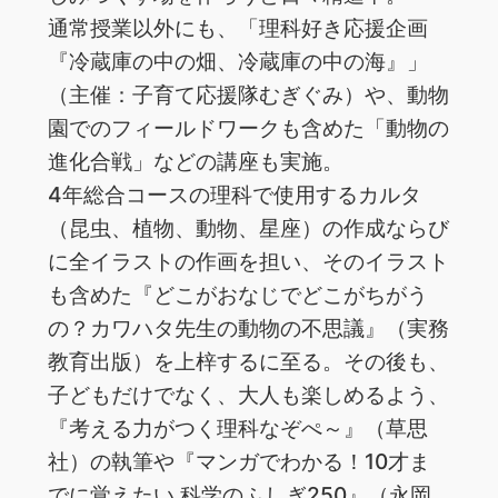
通常授業以外にも、「理科好き応援企画
『冷蔵庫の中の畑、冷蔵庫の中の海』」
（主催：子育て応援隊むぎぐみ）や、動物
園でのフィールドワークも含めた「動物の
進化合戦」などの講座も実施。
4年総合コースの理科で使用するカルタ
（昆虫、植物、動物、星座）の作成ならび
に全イラストの作画を担い、そのイラスト
も含めた『どこがおなじでどこがちがう
の？カワハタ先生の動物の不思議』（実務
教育出版）を上梓するに至る。その後も、
子どもだけでなく、大人も楽しめるよう、
『考える力がつく理科なぞぺ～』（草思
社）の執筆や『マンガでわかる！10才ま
でに覚えたい 科学のふしぎ250』（永岡