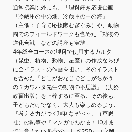
通常授業以外にも、「理科好き応援企画
『冷蔵庫の中の畑、冷蔵庫の中の海』」
（主催：子育て応援隊むぎぐみ）や、動物
園でのフィールドワークも含めた「動物の
進化合戦」などの講座も実施。
4年総合コースの理科で使用するカルタ
（昆虫、植物、動物、星座）の作成ならび
に全イラストの作画を担い、そのイラスト
も含めた『どこがおなじでどこがちがう
の？カワハタ先生の動物の不思議』（実務
教育出版）を上梓するに至る。その後も、
子どもだけでなく、大人も楽しめるよう、
『考える力がつく理科なぞぺ～』（草思
社）の執筆や『マンガでわかる！10才ま
でに覚えたい 科学のふしぎ250』（永岡