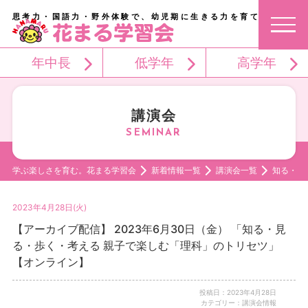
思考力・国語力・野外体験で、幼児期に生きる力を育てる。
年中長
低学年
高学年
講演会
学ぶ楽しさを育む。花まる学習会
新着情報一覧
講演会一覧
知る・見
2023年4月28日(火)
【アーカイブ配信】 2023年6月30日（金） 「知る・見
る・歩く・考える 親子で楽しむ「理科」のトリセツ」
【オンライン】
投稿日：2023年4月28日
カテゴリー：講演会情報