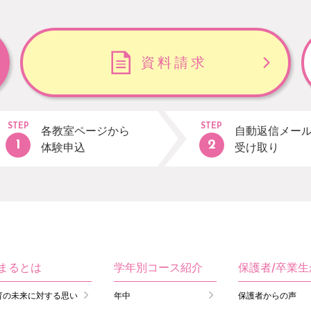
資料請求
STEP
STEP
各教室ページから
自動返信メー
体験申込
受け取り
まるとは
学年別コース紹介
保護者/卒業
育の未来に対する思い
年中
保護者からの声