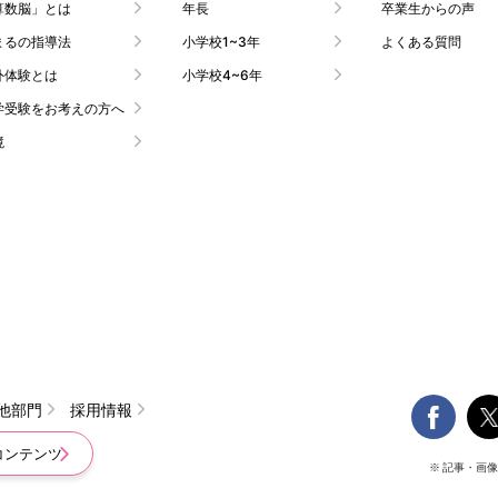
算数脳」とは
年長
卒業生からの声
まるの指導法
小学校1~3年
よくある質問
外体験とは
小学校4~6年
学受験をお考えの方へ
境

他部門
採用情報
コンテンツ
※ 記事・画