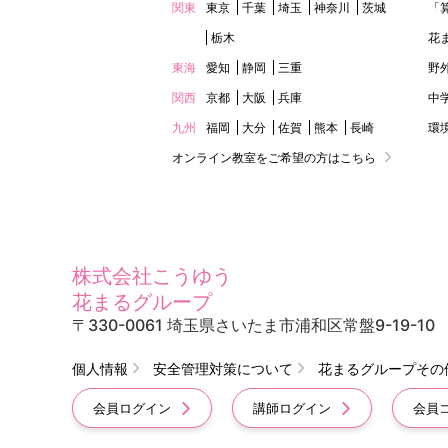
関東
東京
千葉
埼玉
神奈川
茨城
「
栃木
花
東海
愛知
静岡
三重
野
関西
京都
大阪
兵庫
中
九州
福岡
大分
佐賀
熊本
長崎
環
オンライン教室をご希望の方はこちら
株式会社こうゆう
花まるグループ
〒330-0061 埼玉県さいたま市浦和区常盤9-19-10
個人情報
安全管理対策について
花まるグループその
会員ログイン
講師ログイン
会員