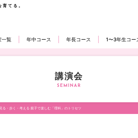
を育てる。
室一覧
年中コース
年長コース
1〜3年生コー
講演会
見る・歩く・考える 親子で楽しむ「理科」のトリセツ