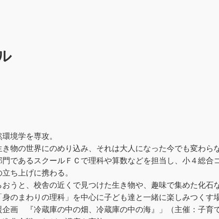
ル
然環境学を専攻。
生き物の世界にのめり込み、それは大人になった今でも変わら
部門であるスクールＦＣで理科や算数などを担当し、小４総合
の立ち上げに携わる。
らおうと、校舎の近くで見つけた生き物や、趣味で集めた化石
「身のまわりの理科」を中心に子ども達と一緒に楽しみつくす
援企画 『冷蔵庫の中の畑、冷蔵庫の中の海』」（主催：子育