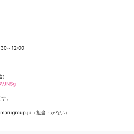
0～12:00
信）
aBVJNSg
です。
marugroup.jp（担当：かない）