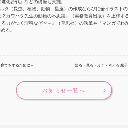
の進化合戦」などの講座も実施。
カルタ（昆虫、植物、動物、星座）の作成ならびに全イラスト
の？カワハタ先生の動物の不思議』（実務教育出版）を上梓す
る力がつく理科なぞぺ～』（草思社）の執筆や『マンガでわか
務める。
子育てをするために～
知る・見る・歩く・考える 親
お知らせ一覧へ