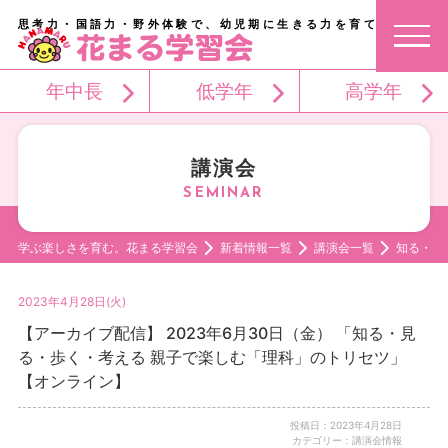
思考力・国語力・野外体験で、幼児期に生きる力を育てる。
年中長
低学年
高学年
講演会
学ぶ楽しさを育む。花まる学習会
新着情報一覧
講演会一覧
知る・見
2023年4月28日(火)
【アーカイブ配信】 2023年6月30日（金） 「知る・見
る・歩く・考える 親子で楽しむ「理科」のトリセツ」
【オンライン】
投稿日：2023年4月28日
カテゴリー：講演会情報