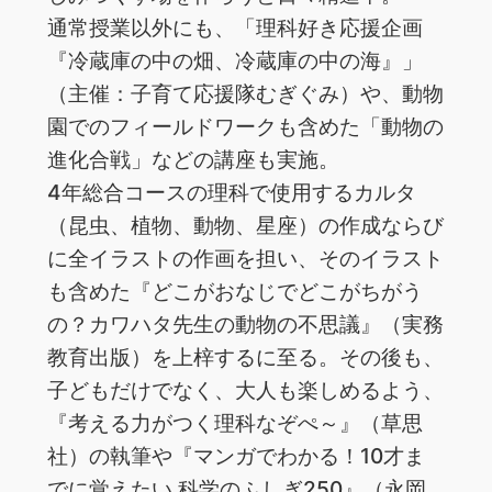
通常授業以外にも、「理科好き応援企画
『冷蔵庫の中の畑、冷蔵庫の中の海』」
（主催：子育て応援隊むぎぐみ）や、動物
園でのフィールドワークも含めた「動物の
進化合戦」などの講座も実施。
4年総合コースの理科で使用するカルタ
（昆虫、植物、動物、星座）の作成ならび
に全イラストの作画を担い、そのイラスト
も含めた『どこがおなじでどこがちがう
の？カワハタ先生の動物の不思議』（実務
教育出版）を上梓するに至る。その後も、
子どもだけでなく、大人も楽しめるよう、
『考える力がつく理科なぞぺ～』（草思
社）の執筆や『マンガでわかる！10才ま
でに覚えたい 科学のふしぎ250』（永岡