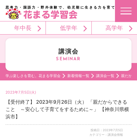
思考力・国語力・野外体験で、幼児期に生きる力を育てる。
年中長
低学年
高学年
講演会
学ぶ楽しさを育む。花まる学習会
新着情報一覧
講演会一覧
親だから
2023年7月5日(火)
【受付終了】 2023年9月26日（火） 「親だからできる
こと ～安心して子育てをするために～」 【神奈川県横
浜市】
投稿日：2023年7月5日
カテゴリー：講演会情報